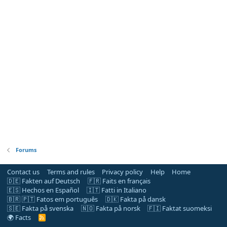
Forums
Contact us
Terms and rules
Privacy policy
Help
Home
🇩🇪 Fakten auf Deutsch
🇫🇷 Faits en français
🇪🇸 Hechos en Español
🇮🇹 Fatti in Italiano
🇧🇷 🇵🇹 Fatos em português
🇩🇰 Fakta på dansk
🇸🇪 Fakta på svenska
🇳🇴 Fakta på norsk
🇫🇮 Faktat suomeksi
🌍 Facts
R
S