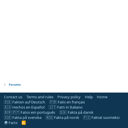
Forums
Contact us
Terms and rules
Privacy policy
Help
Home
🇩🇪 Fakten auf Deutsch
🇫🇷 Faits en français
🇪🇸 Hechos en Español
🇮🇹 Fatti in Italiano
🇧🇷 🇵🇹 Fatos em português
🇩🇰 Fakta på dansk
🇸🇪 Fakta på svenska
🇳🇴 Fakta på norsk
🇫🇮 Faktat suomeksi
🌍 Facts
R
S