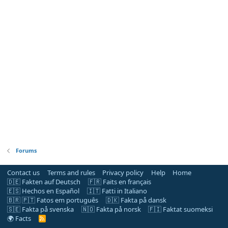
Forums
Contact us
Terms and rules
Privacy policy
Help
Home
🇩🇪 Fakten auf Deutsch
🇫🇷 Faits en français
🇪🇸 Hechos en Español
🇮🇹 Fatti in Italiano
🇧🇷 🇵🇹 Fatos em português
🇩🇰 Fakta på dansk
🇸🇪 Fakta på svenska
🇳🇴 Fakta på norsk
🇫🇮 Faktat suomeksi
🌍 Facts
R
S