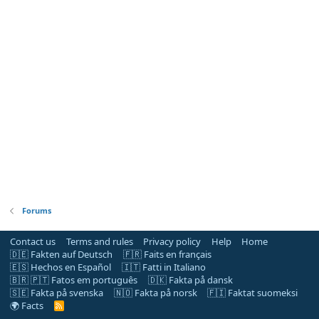
Forums
Contact us
Terms and rules
Privacy policy
Help
Home
🇩🇪 Fakten auf Deutsch
🇫🇷 Faits en français
🇪🇸 Hechos en Español
🇮🇹 Fatti in Italiano
🇧🇷 🇵🇹 Fatos em português
🇩🇰 Fakta på dansk
🇸🇪 Fakta på svenska
🇳🇴 Fakta på norsk
🇫🇮 Faktat suomeksi
🌍 Facts
R
S