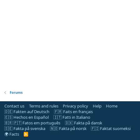
Forums
Contact us
Terms and rules
Privacy policy
Help
Home
🇩🇪 Fakten auf Deutsch
🇫🇷 Faits en français
🇪🇸 Hechos en Español
🇮🇹 Fatti in Italiano
🇧🇷 🇵🇹 Fatos em português
🇩🇰 Fakta på dansk
🇸🇪 Fakta på svenska
🇳🇴 Fakta på norsk
🇫🇮 Faktat suomeksi
🌍 Facts
R
S