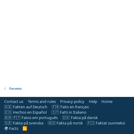
Forums
Contact us
Terms and rules
Privacy policy
Help
Home
🇩🇪 Fakten auf Deutsch
🇫🇷 Faits en français
🇪🇸 Hechos en Español
🇮🇹 Fatti in Italiano
🇧🇷 🇵🇹 Fatos em português
🇩🇰 Fakta på dansk
🇸🇪 Fakta på svenska
🇳🇴 Fakta på norsk
🇫🇮 Faktat suomeksi
🌍 Facts
R
S