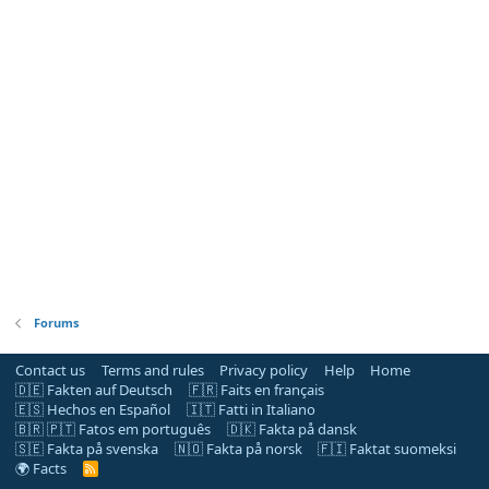
Forums
Contact us
Terms and rules
Privacy policy
Help
Home
🇩🇪 Fakten auf Deutsch
🇫🇷 Faits en français
🇪🇸 Hechos en Español
🇮🇹 Fatti in Italiano
🇧🇷 🇵🇹 Fatos em português
🇩🇰 Fakta på dansk
🇸🇪 Fakta på svenska
🇳🇴 Fakta på norsk
🇫🇮 Faktat suomeksi
🌍 Facts
R
S