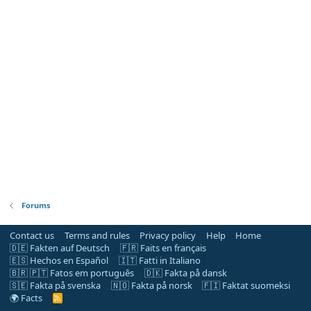
Forums
Contact us
Terms and rules
Privacy policy
Help
Home
🇩🇪 Fakten auf Deutsch
🇫🇷 Faits en français
🇪🇸 Hechos en Español
🇮🇹 Fatti in Italiano
🇧🇷 🇵🇹 Fatos em português
🇩🇰 Fakta på dansk
🇸🇪 Fakta på svenska
🇳🇴 Fakta på norsk
🇫🇮 Faktat suomeksi
🌍 Facts
R
S