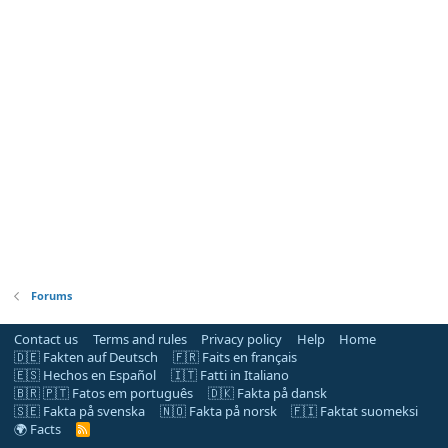
Forums
Contact us
Terms and rules
Privacy policy
Help
Home
🇩🇪 Fakten auf Deutsch
🇫🇷 Faits en français
🇪🇸 Hechos en Español
🇮🇹 Fatti in Italiano
🇧🇷 🇵🇹 Fatos em português
🇩🇰 Fakta på dansk
🇸🇪 Fakta på svenska
🇳🇴 Fakta på norsk
🇫🇮 Faktat suomeksi
🌍 Facts
R
S