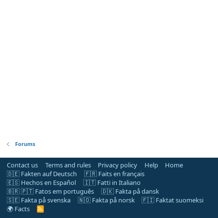
Forums
Contact us
Terms and rules
Privacy policy
Help
Home
🇩🇪 Fakten auf Deutsch
🇫🇷 Faits en français
🇪🇸 Hechos en Español
🇮🇹 Fatti in Italiano
🇧🇷 🇵🇹 Fatos em português
🇩🇰 Fakta på dansk
🇸🇪 Fakta på svenska
🇳🇴 Fakta på norsk
🇫🇮 Faktat suomeksi
🌍 Facts
R
S