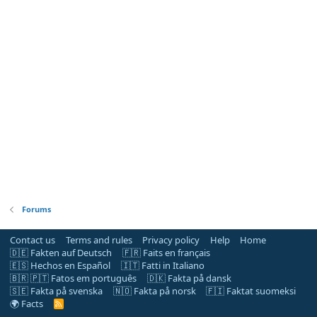
Forums
Contact us
Terms and rules
Privacy policy
Help
Home
🇩🇪 Fakten auf Deutsch
🇫🇷 Faits en français
🇪🇸 Hechos en Español
🇮🇹 Fatti in Italiano
🇧🇷 🇵🇹 Fatos em português
🇩🇰 Fakta på dansk
🇸🇪 Fakta på svenska
🇳🇴 Fakta på norsk
🇫🇮 Faktat suomeksi
🌍 Facts
R
S