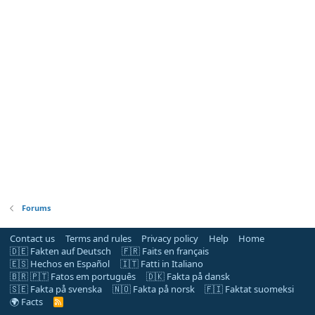
Forums
Contact us
Terms and rules
Privacy policy
Help
Home
🇩🇪 Fakten auf Deutsch
🇫🇷 Faits en français
🇪🇸 Hechos en Español
🇮🇹 Fatti in Italiano
🇧🇷 🇵🇹 Fatos em português
🇩🇰 Fakta på dansk
🇸🇪 Fakta på svenska
🇳🇴 Fakta på norsk
🇫🇮 Faktat suomeksi
🌍 Facts
R
S