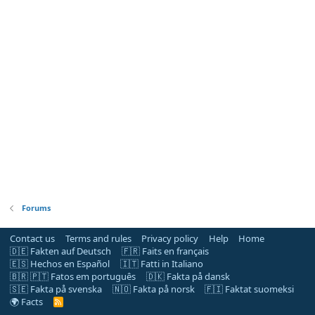
Forums
Contact us
Terms and rules
Privacy policy
Help
Home
🇩🇪 Fakten auf Deutsch
🇫🇷 Faits en français
🇪🇸 Hechos en Español
🇮🇹 Fatti in Italiano
🇧🇷 🇵🇹 Fatos em português
🇩🇰 Fakta på dansk
🇸🇪 Fakta på svenska
🇳🇴 Fakta på norsk
🇫🇮 Faktat suomeksi
🌍 Facts
R
S