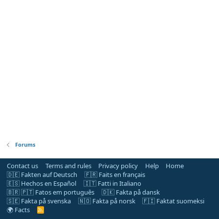
Forums
Contact us
Terms and rules
Privacy policy
Help
Home
🇩🇪 Fakten auf Deutsch
🇫🇷 Faits en français
🇪🇸 Hechos en Español
🇮🇹 Fatti in Italiano
🇧🇷 🇵🇹 Fatos em português
🇩🇰 Fakta på dansk
🇸🇪 Fakta på svenska
🇳🇴 Fakta på norsk
🇫🇮 Faktat suomeksi
🌍 Facts
R
S