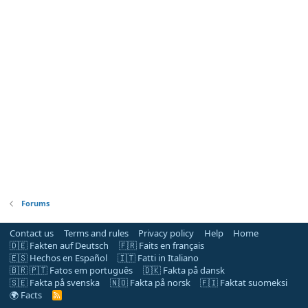
Forums
Contact us
Terms and rules
Privacy policy
Help
Home
🇩🇪 Fakten auf Deutsch
🇫🇷 Faits en français
🇪🇸 Hechos en Español
🇮🇹 Fatti in Italiano
🇧🇷 🇵🇹 Fatos em português
🇩🇰 Fakta på dansk
🇸🇪 Fakta på svenska
🇳🇴 Fakta på norsk
🇫🇮 Faktat suomeksi
🌍 Facts
R
S