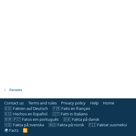
Forums
Contact us
Terms and rules
Privacy policy
Help
Home
🇩🇪 Fakten auf Deutsch
🇫🇷 Faits en français
🇪🇸 Hechos en Español
🇮🇹 Fatti in Italiano
🇧🇷 🇵🇹 Fatos em português
🇩🇰 Fakta på dansk
🇸🇪 Fakta på svenska
🇳🇴 Fakta på norsk
🇫🇮 Faktat suomeksi
🌍 Facts
R
S