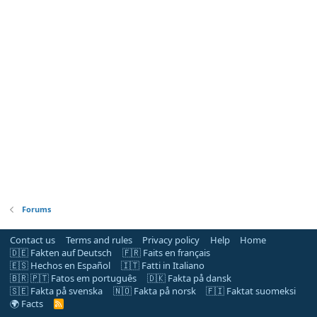
Forums
Contact us
Terms and rules
Privacy policy
Help
Home
🇩🇪 Fakten auf Deutsch
🇫🇷 Faits en français
🇪🇸 Hechos en Español
🇮🇹 Fatti in Italiano
🇧🇷 🇵🇹 Fatos em português
🇩🇰 Fakta på dansk
🇸🇪 Fakta på svenska
🇳🇴 Fakta på norsk
🇫🇮 Faktat suomeksi
🌍 Facts
R
S