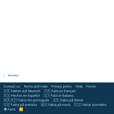
Forums
Contact us
Terms and rules
Privacy policy
Help
Home
🇩🇪 Fakten auf Deutsch
🇫🇷 Faits en français
🇪🇸 Hechos en Español
🇮🇹 Fatti in Italiano
🇧🇷 🇵🇹 Fatos em português
🇩🇰 Fakta på dansk
🇸🇪 Fakta på svenska
🇳🇴 Fakta på norsk
🇫🇮 Faktat suomeksi
🌍 Facts
R
S