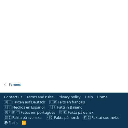
Forums
Contact us
Terms and rules
Privacy policy
Help
Home
🇩🇪 Fakten auf Deutsch
🇫🇷 Faits en français
🇪🇸 Hechos en Español
🇮🇹 Fatti in Italiano
🇧🇷 🇵🇹 Fatos em português
🇩🇰 Fakta på dansk
🇸🇪 Fakta på svenska
🇳🇴 Fakta på norsk
🇫🇮 Faktat suomeksi
🌍 Facts
R
S