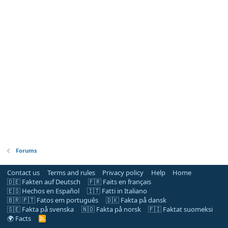
Forums
Contact us
Terms and rules
Privacy policy
Help
Home
🇩🇪 Fakten auf Deutsch
🇫🇷 Faits en français
🇪🇸 Hechos en Español
🇮🇹 Fatti in Italiano
🇧🇷 🇵🇹 Fatos em português
🇩🇰 Fakta på dansk
🇸🇪 Fakta på svenska
🇳🇴 Fakta på norsk
🇫🇮 Faktat suomeksi
🌍 Facts
R
S