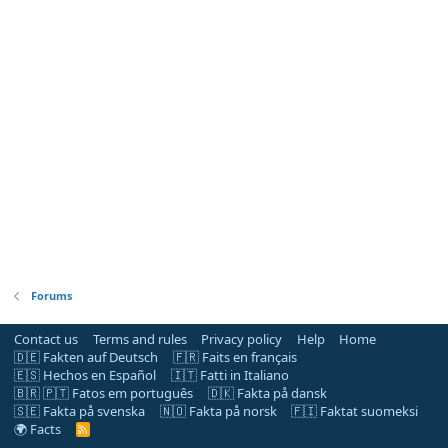
Forums
Contact us
Terms and rules
Privacy policy
Help
Home
🇩🇪 Fakten auf Deutsch
🇫🇷 Faits en français
🇪🇸 Hechos en Español
🇮🇹 Fatti in Italiano
🇧🇷 🇵🇹 Fatos em português
🇩🇰 Fakta på dansk
🇸🇪 Fakta på svenska
🇳🇴 Fakta på norsk
🇫🇮 Faktat suomeksi
🌍 Facts
R
S