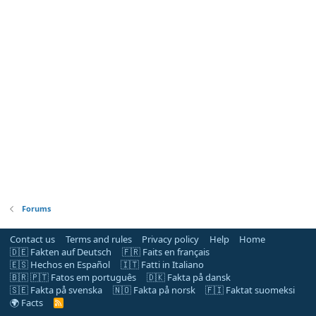
Forums
Contact us
Terms and rules
Privacy policy
Help
Home
🇩🇪 Fakten auf Deutsch
🇫🇷 Faits en français
🇪🇸 Hechos en Español
🇮🇹 Fatti in Italiano
🇧🇷 🇵🇹 Fatos em português
🇩🇰 Fakta på dansk
🇸🇪 Fakta på svenska
🇳🇴 Fakta på norsk
🇫🇮 Faktat suomeksi
🌍 Facts
R
S