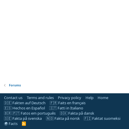
Forums
Contact us
Terms and rules
Privacy policy
Help
Home
🇩🇪 Fakten auf Deutsch
🇫🇷 Faits en français
🇪🇸 Hechos en Español
🇮🇹 Fatti in Italiano
🇧🇷 🇵🇹 Fatos em português
🇩🇰 Fakta på dansk
🇸🇪 Fakta på svenska
🇳🇴 Fakta på norsk
🇫🇮 Faktat suomeksi
🌍 Facts
R
S