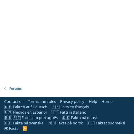
Forums
Contact us
Terms and rules
Privacy policy
Help
Home
🇩🇪 Fakten auf Deutsch
🇫🇷 Faits en français
🇪🇸 Hechos en Español
🇮🇹 Fatti in Italiano
🇧🇷 🇵🇹 Fatos em português
🇩🇰 Fakta på dansk
🇸🇪 Fakta på svenska
🇳🇴 Fakta på norsk
🇫🇮 Faktat suomeksi
🌍 Facts
R
S