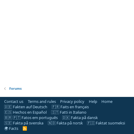
Forums
Contact us
Terms and rules
Privacy policy
Help
Home
🇩🇪 Fakten auf Deutsch
🇫🇷 Faits en français
🇪🇸 Hechos en Español
🇮🇹 Fatti in Italiano
🇧🇷 🇵🇹 Fatos em português
🇩🇰 Fakta på dansk
🇸🇪 Fakta på svenska
🇳🇴 Fakta på norsk
🇫🇮 Faktat suomeksi
🌍 Facts
R
S