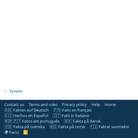
Forums
Contact us
Terms and rules
Privacy policy
Help
Home
🇩🇪 Fakten auf Deutsch
🇫🇷 Faits en français
🇪🇸 Hechos en Español
🇮🇹 Fatti in Italiano
🇧🇷 🇵🇹 Fatos em português
🇩🇰 Fakta på dansk
🇸🇪 Fakta på svenska
🇳🇴 Fakta på norsk
🇫🇮 Faktat suomeksi
🌍 Facts
R
S