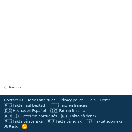
Forums
Contact us
Terms and rules
Privacy policy
Help
Home
🇩🇪 Fakten auf Deutsch
🇫🇷 Faits en français
🇪🇸 Hechos en Español
🇮🇹 Fatti in Italiano
🇧🇷 🇵🇹 Fatos em português
🇩🇰 Fakta på dansk
🇸🇪 Fakta på svenska
🇳🇴 Fakta på norsk
🇫🇮 Faktat suomeksi
🌍 Facts
R
S