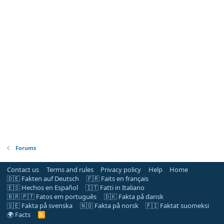
Forums
Contact us
Terms and rules
Privacy policy
Help
Home
🇩🇪 Fakten auf Deutsch
🇫🇷 Faits en français
🇪🇸 Hechos en Español
🇮🇹 Fatti in Italiano
🇧🇷 🇵🇹 Fatos em português
🇩🇰 Fakta på dansk
🇸🇪 Fakta på svenska
🇳🇴 Fakta på norsk
🇫🇮 Faktat suomeksi
🌍 Facts
R
S