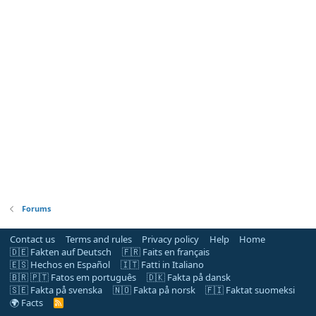
Forums
Contact us
Terms and rules
Privacy policy
Help
Home
🇩🇪 Fakten auf Deutsch
🇫🇷 Faits en français
🇪🇸 Hechos en Español
🇮🇹 Fatti in Italiano
🇧🇷 🇵🇹 Fatos em português
🇩🇰 Fakta på dansk
🇸🇪 Fakta på svenska
🇳🇴 Fakta på norsk
🇫🇮 Faktat suomeksi
🌍 Facts
R
S