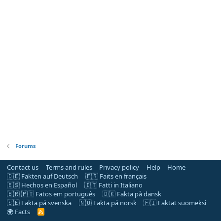
Forums
Contact us
Terms and rules
Privacy policy
Help
Home
🇩🇪 Fakten auf Deutsch
🇫🇷 Faits en français
🇪🇸 Hechos en Español
🇮🇹 Fatti in Italiano
🇧🇷 🇵🇹 Fatos em português
🇩🇰 Fakta på dansk
🇸🇪 Fakta på svenska
🇳🇴 Fakta på norsk
🇫🇮 Faktat suomeksi
🌍 Facts
R
S