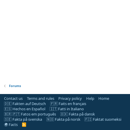
Forums
Contact us
Terms and rules
Privacy policy
Help
Home
🇩🇪 Fakten auf Deutsch
🇫🇷 Faits en français
🇪🇸 Hechos en Español
🇮🇹 Fatti in Italiano
🇧🇷 🇵🇹 Fatos em português
🇩🇰 Fakta på dansk
🇸🇪 Fakta på svenska
🇳🇴 Fakta på norsk
🇫🇮 Faktat suomeksi
🌍 Facts
R
S