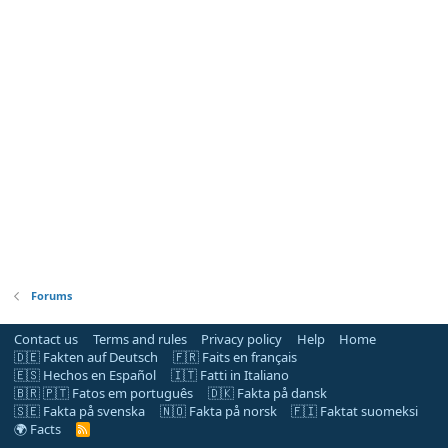
Forums
Contact us
Terms and rules
Privacy policy
Help
Home
🇩🇪 Fakten auf Deutsch
🇫🇷 Faits en français
🇪🇸 Hechos en Español
🇮🇹 Fatti in Italiano
🇧🇷 🇵🇹 Fatos em português
🇩🇰 Fakta på dansk
🇸🇪 Fakta på svenska
🇳🇴 Fakta på norsk
🇫🇮 Faktat suomeksi
🌍 Facts
R
S