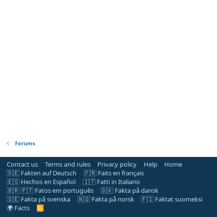
Forums
Contact us
Terms and rules
Privacy policy
Help
Home
🇩🇪 Fakten auf Deutsch
🇫🇷 Faits en français
🇪🇸 Hechos en Español
🇮🇹 Fatti in Italiano
🇧🇷 🇵🇹 Fatos em português
🇩🇰 Fakta på dansk
🇸🇪 Fakta på svenska
🇳🇴 Fakta på norsk
🇫🇮 Faktat suomeksi
🌍 Facts
R
S