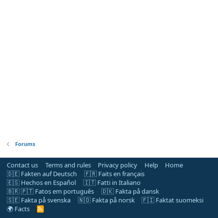
Forums
Contact us
Terms and rules
Privacy policy
Help
Home
🇩🇪 Fakten auf Deutsch
🇫🇷 Faits en français
🇪🇸 Hechos en Español
🇮🇹 Fatti in Italiano
🇧🇷 🇵🇹 Fatos em português
🇩🇰 Fakta på dansk
🇸🇪 Fakta på svenska
🇳🇴 Fakta på norsk
🇫🇮 Faktat suomeksi
🌍 Facts
R
S