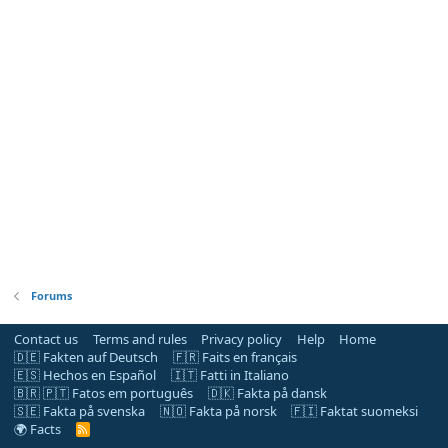
Forums
Contact us
Terms and rules
Privacy policy
Help
Home
🇩🇪 Fakten auf Deutsch
🇫🇷 Faits en français
🇪🇸 Hechos en Español
🇮🇹 Fatti in Italiano
🇧🇷 🇵🇹 Fatos em português
🇩🇰 Fakta på dansk
🇸🇪 Fakta på svenska
🇳🇴 Fakta på norsk
🇫🇮 Faktat suomeksi
🌍 Facts
R
S