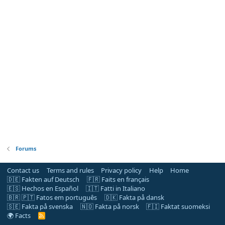
Forums
Contact us
Terms and rules
Privacy policy
Help
Home
🇩🇪 Fakten auf Deutsch
🇫🇷 Faits en français
🇪🇸 Hechos en Español
🇮🇹 Fatti in Italiano
🇧🇷 🇵🇹 Fatos em português
🇩🇰 Fakta på dansk
🇸🇪 Fakta på svenska
🇳🇴 Fakta på norsk
🇫🇮 Faktat suomeksi
🌍 Facts
R
S