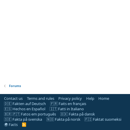
Forums
Contact us
Terms and rules
Privacy policy
Help
Home
🇩🇪 Fakten auf Deutsch
🇫🇷 Faits en français
🇪🇸 Hechos en Español
🇮🇹 Fatti in Italiano
🇧🇷 🇵🇹 Fatos em português
🇩🇰 Fakta på dansk
🇸🇪 Fakta på svenska
🇳🇴 Fakta på norsk
🇫🇮 Faktat suomeksi
🌍 Facts
R
S