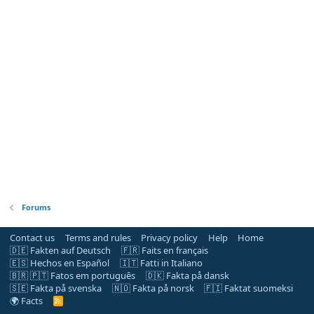
Forums
Contact us
Terms and rules
Privacy policy
Help
Home
🇩🇪 Fakten auf Deutsch
🇫🇷 Faits en français
🇪🇸 Hechos en Español
🇮🇹 Fatti in Italiano
🇧🇷 🇵🇹 Fatos em português
🇩🇰 Fakta på dansk
🇸🇪 Fakta på svenska
🇳🇴 Fakta på norsk
🇫🇮 Faktat suomeksi
🌍 Facts
R
S