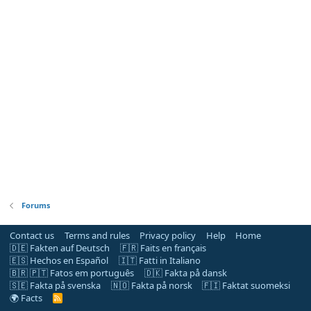
Forums
Contact us
Terms and rules
Privacy policy
Help
Home
🇩🇪 Fakten auf Deutsch
🇫🇷 Faits en français
🇪🇸 Hechos en Español
🇮🇹 Fatti in Italiano
🇧🇷 🇵🇹 Fatos em português
🇩🇰 Fakta på dansk
🇸🇪 Fakta på svenska
🇳🇴 Fakta på norsk
🇫🇮 Faktat suomeksi
🌍 Facts
R
S