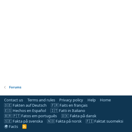
Forums
Contact us
Terms and rules
Privacy policy
Help
Home
🇩🇪 Fakten auf Deutsch
🇫🇷 Faits en français
🇪🇸 Hechos en Español
🇮🇹 Fatti in Italiano
🇧🇷 🇵🇹 Fatos em português
🇩🇰 Fakta på dansk
🇸🇪 Fakta på svenska
🇳🇴 Fakta på norsk
🇫🇮 Faktat suomeksi
🌍 Facts
R
S