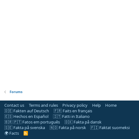
Forums
Contact us
Terms and rules
Privacy policy
Help
Home
🇩🇪 Fakten auf Deutsch
🇫🇷 Faits en français
🇪🇸 Hechos en Español
🇮🇹 Fatti in Italiano
🇧🇷 🇵🇹 Fatos em português
🇩🇰 Fakta på dansk
🇸🇪 Fakta på svenska
🇳🇴 Fakta på norsk
🇫🇮 Faktat suomeksi
🌍 Facts
R
S