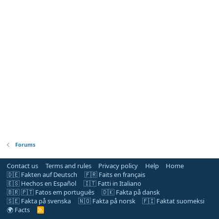
Forums
Contact us
Terms and rules
Privacy policy
Help
Home
🇩🇪 Fakten auf Deutsch
🇫🇷 Faits en français
🇪🇸 Hechos en Español
🇮🇹 Fatti in Italiano
🇧🇷 🇵🇹 Fatos em português
🇩🇰 Fakta på dansk
🇸🇪 Fakta på svenska
🇳🇴 Fakta på norsk
🇫🇮 Faktat suomeksi
🌍 Facts
R
S