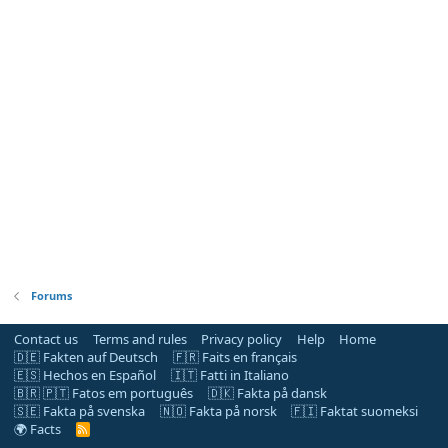
Forums
Contact us
Terms and rules
Privacy policy
Help
Home
🇩🇪 Fakten auf Deutsch
🇫🇷 Faits en français
🇪🇸 Hechos en Español
🇮🇹 Fatti in Italiano
🇧🇷 🇵🇹 Fatos em português
🇩🇰 Fakta på dansk
🇸🇪 Fakta på svenska
🇳🇴 Fakta på norsk
🇫🇮 Faktat suomeksi
🌍 Facts
R
S