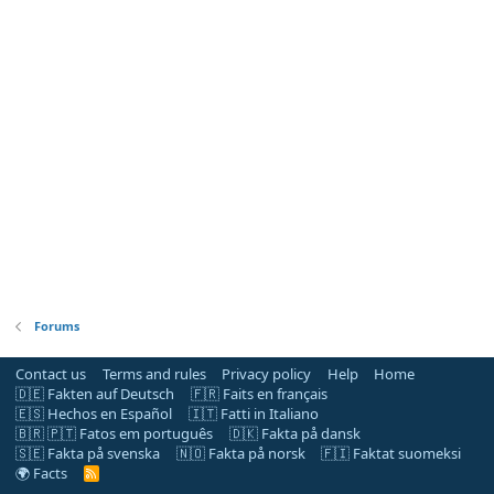
Forums
Contact us
Terms and rules
Privacy policy
Help
Home
🇩🇪 Fakten auf Deutsch
🇫🇷 Faits en français
🇪🇸 Hechos en Español
🇮🇹 Fatti in Italiano
🇧🇷 🇵🇹 Fatos em português
🇩🇰 Fakta på dansk
🇸🇪 Fakta på svenska
🇳🇴 Fakta på norsk
🇫🇮 Faktat suomeksi
🌍 Facts
R
S