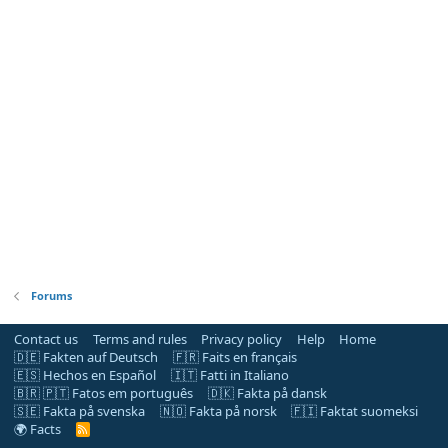
Forums
Contact us
Terms and rules
Privacy policy
Help
Home
🇩🇪 Fakten auf Deutsch
🇫🇷 Faits en français
🇪🇸 Hechos en Español
🇮🇹 Fatti in Italiano
🇧🇷 🇵🇹 Fatos em português
🇩🇰 Fakta på dansk
🇸🇪 Fakta på svenska
🇳🇴 Fakta på norsk
🇫🇮 Faktat suomeksi
🌍 Facts
R
S