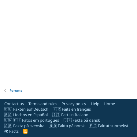
Forums
Contact us
Terms and rules
Privacy policy
Help
Home
🇩🇪 Fakten auf Deutsch
🇫🇷 Faits en français
🇪🇸 Hechos en Español
🇮🇹 Fatti in Italiano
🇧🇷 🇵🇹 Fatos em português
🇩🇰 Fakta på dansk
🇸🇪 Fakta på svenska
🇳🇴 Fakta på norsk
🇫🇮 Faktat suomeksi
🌍 Facts
R
S