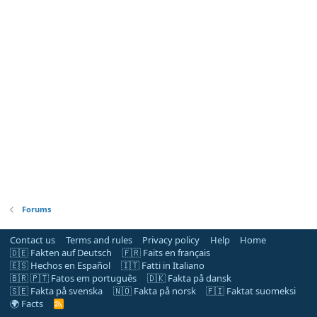
Forums
Contact us
Terms and rules
Privacy policy
Help
Home
🇩🇪 Fakten auf Deutsch
🇫🇷 Faits en français
🇪🇸 Hechos en Español
🇮🇹 Fatti in Italiano
🇧🇷 🇵🇹 Fatos em português
🇩🇰 Fakta på dansk
🇸🇪 Fakta på svenska
🇳🇴 Fakta på norsk
🇫🇮 Faktat suomeksi
🌍 Facts
R
S