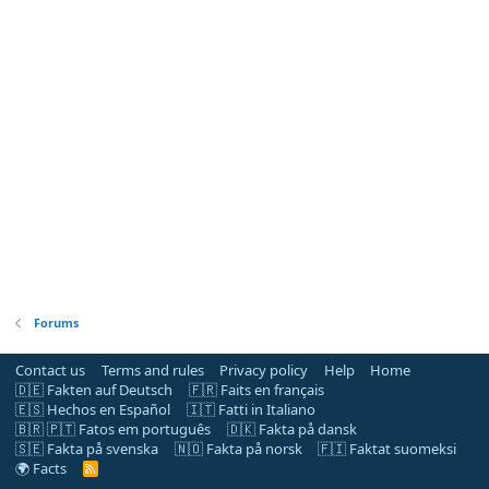
Forums
Contact us
Terms and rules
Privacy policy
Help
Home
🇩🇪 Fakten auf Deutsch
🇫🇷 Faits en français
🇪🇸 Hechos en Español
🇮🇹 Fatti in Italiano
🇧🇷 🇵🇹 Fatos em português
🇩🇰 Fakta på dansk
🇸🇪 Fakta på svenska
🇳🇴 Fakta på norsk
🇫🇮 Faktat suomeksi
🌍 Facts
R
S