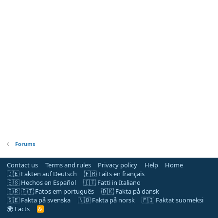
Forums
Contact us
Terms and rules
Privacy policy
Help
Home
🇩🇪 Fakten auf Deutsch
🇫🇷 Faits en français
🇪🇸 Hechos en Español
🇮🇹 Fatti in Italiano
🇧🇷 🇵🇹 Fatos em português
🇩🇰 Fakta på dansk
🇸🇪 Fakta på svenska
🇳🇴 Fakta på norsk
🇫🇮 Faktat suomeksi
🌍 Facts
R
S