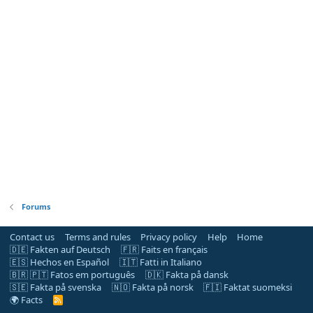
Forums
Contact us
Terms and rules
Privacy policy
Help
Home
🇩🇪 Fakten auf Deutsch
🇫🇷 Faits en français
🇪🇸 Hechos en Español
🇮🇹 Fatti in Italiano
🇧🇷 🇵🇹 Fatos em português
🇩🇰 Fakta på dansk
🇸🇪 Fakta på svenska
🇳🇴 Fakta på norsk
🇫🇮 Faktat suomeksi
🌍 Facts
R
S